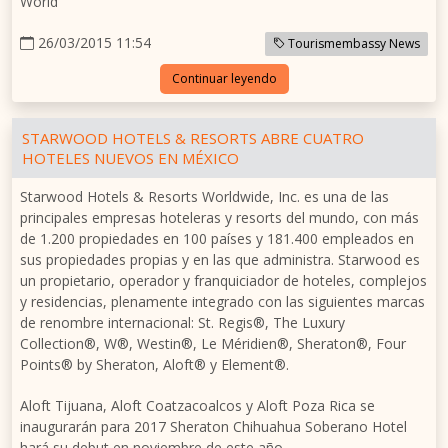
World"
26/03/2015 11:54
Tourismembassy News
Continuar leyendo
STARWOOD HOTELS & RESORTS ABRE CUATRO
HOTELES NUEVOS EN MÉXICO
Starwood Hotels & Resorts Worldwide, Inc. es una de las
principales empresas hoteleras y resorts del mundo, con más
de 1.200 propiedades en 100 países y 181.400 empleados en
sus propiedades propias y en las que administra. Starwood es
un propietario, operador y franquiciador de hoteles, complejos
y residencias, plenamente integrado con las siguientes marcas
de renombre internacional: St. Regis®, The Luxury
Collection®, W®, Westin®, Le Méridien®, Sheraton®, Four
Points® by Sheraton, Aloft® y Element®.
Aloft Tijuana, Aloft Coatzacoalcos y Aloft Poza Rica se
inaugurarán para 2017 Sheraton Chihuahua Soberano Hotel
hará su debut en noviembre de este año.