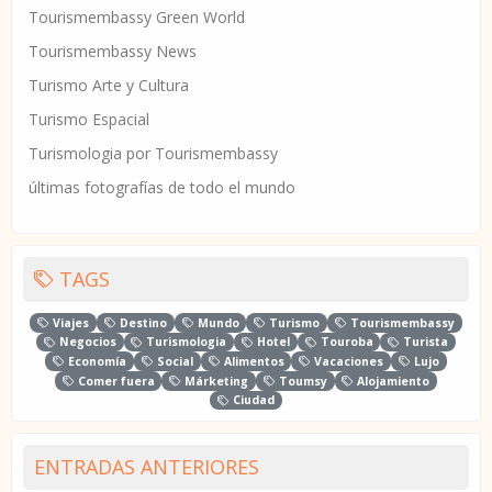
Tourismembassy Green World
Tourismembassy News
Turismo Arte y Cultura
Turismo Espacial
Turismologia por Tourismembassy
últimas fotografías de todo el mundo
TAGS
Viajes
Destino
Mundo
Turismo
Tourismembassy
Negocios
Turismologia
Hotel
Touroba
Turista
Economía
Social
Alimentos
Vacaciones
Lujo
Comer fuera
Márketing
Toumsy
Alojamiento
Ciudad
ENTRADAS ANTERIORES