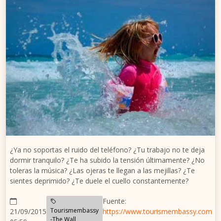
¿Ya no soportas el ruido del teléfono? ¿Tu trabajo no te deja
dormir tranquilo? ¿Te ha subido la tensión últimamente? ¿No
toleras la música? ¿Las ojeras te llegan a las mejillas? ¿Te
sientes deprimido? ¿Te duele el cuello constantemente?
Fuente:
Tourismembassy
21/09/2015
https://www.tourismembassy.com
-The Wall