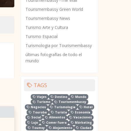
Tourismembassy -The Wall
Tourismembassy Green World
Tourismembassy News
Turismo Arte y Cultura
Turismo Espacial
Turismologia por Tourismembassy
últimas fotografías de todo el
mundo
TAGS
Viajes
Destino
Mundo
Turismo
Tourismembassy
Negocios
Turismologia
Hotel
Touroba
Turista
Economía
Social
Alimentos
Vacaciones
Lujo
Comer fuera
Márketing
Toumsy
Alojamiento
Ciudad