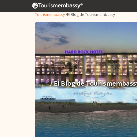
Tourismembassy
/
El Blog de Tourismembassy
El Blog de Tourismembass