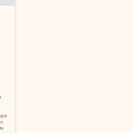
.
 que
es
de