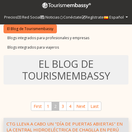
Precios
Red Social
Noticias
Conéctate
Regístrate
Español
El Blog de Tourismembassy
Blogs integrados para profesionales y empresas
Blogs integrados para viajeros
EL BLOG DE
TOURISMEMBASSY
First
1
2
3
4
Next
Last
CTG LLEVA A CABO UN "DÍA DE PUERTAS ABIERTAS" EN
LA CENTRAL HIDROELÉCTRICA DE CHAGLLA EN PERÚ