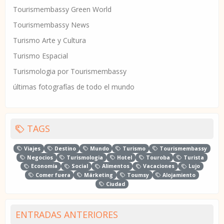
Tourismembassy Green World
Tourismembassy News
Turismo Arte y Cultura
Turismo Espacial
Turismologia por Tourismembassy
últimas fotografías de todo el mundo
TAGS
Viajes
Destino
Mundo
Turismo
Tourismembassy
Negocios
Turismologia
Hotel
Touroba
Turista
Economía
Social
Alimentos
Vacaciones
Lujo
Comer fuera
Márketing
Toumsy
Alojamiento
Ciudad
ENTRADAS ANTERIORES