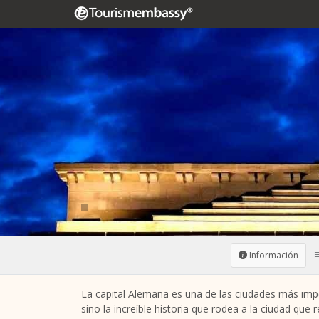
Información
La capital Alemana es una de las ciudades más impor
sino la increíble historia que rodea a la ciudad que