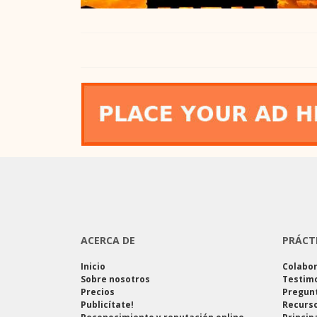
ACERCA DE
PRÁCT
Inicio
Colabo
Sobre nosotros
Testim
Precios
Pregun
Publicítate!
Recurso