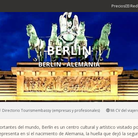
Precios
Red 
BERLIN
BERLIN - ALEMANIA
Directorio Tourismembassy (empresas y profesionales)
Mi CV del viajer
tantes del mundo, Berlín es un centro cultural y artístico visitado p
 representa en sí el nacimiento de Alemania, la huella que dejó la segu