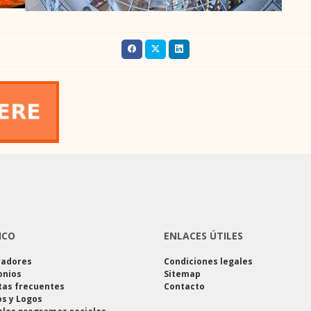
ICO
ENLACES ÚTILES
radores
Condiciones legales
onios
Sitemap
tas frecuentes
Contacto
s y Logos