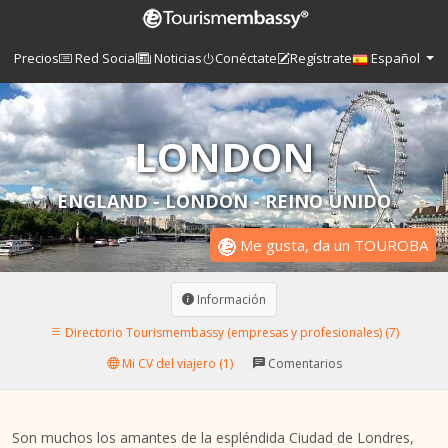
Precios
Red Social
Noticias
Conéctate
Regístrate
Español
LONDON
ENGLAND - LONDON - REINO UNIDO
Me gusta, da un TOUROBA
Información
Directorio Tourismembassy (empresas y profesionales) (7)
Mi CV del viajero (1)
Comentarios
Son muchos los amantes de la espléndida Ciudad de Londres,