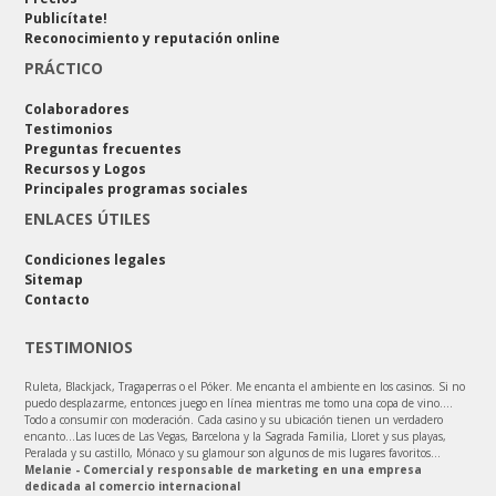
Publicítate!
Reconocimiento y reputación online
PRÁCTICO
Colaboradores
Testimonios
Preguntas frecuentes
Recursos y Logos
Principales programas sociales
ENLACES ÚTILES
Condiciones legales
Sitemap
Contacto
TESTIMONIOS
Ruleta, Blackjack, Tragaperras o el Póker. Me encanta el ambiente en los casinos. Si no
puedo desplazarme, entonces juego en línea mientras me tomo una copa de vino....
Todo a consumir con moderación. Cada casino y su ubicación tienen un verdadero
encanto...Las luces de Las Vegas, Barcelona y la Sagrada Familia, Lloret y sus playas,
Peralada y su castillo, Mónaco y su glamour son algunos de mis lugares favoritos...
Melanie - Comercial y responsable de marketing en una empresa
dedicada al comercio internacional