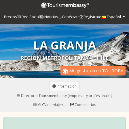
Precios
Red Social
Noticias
Conéctate
Regístrate
Español
LA GRANJA
REGION METROPOLITANA - CHILE
Me gusta, da un TOUROBA
Información
Directorio Tourismembassy (empresas y profesionales)
Mi CV del viajero
Comentarios