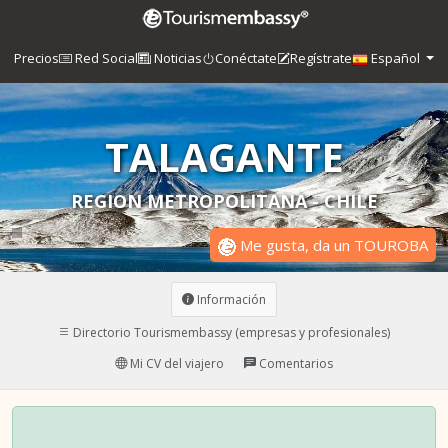
Precios
Red Social
Noticias
Conéctate
Regístrate
Español
TALAGANTE
REGION METROPOLITANA - CHILE
Me gusta, da un TOUROBA
Información
Directorio Tourismembassy (empresas y profesionales)
Mi CV del viajero
Comentarios