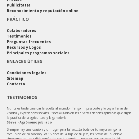
Publicítate!
Reconocimiento y reputación online
PRÁCTICO
Colaboradores
Testimonios
Preguntas frecuentes
Recursos y Logos
Principales programas sociales
ENLACES ÚTILES
Condiciones legales
Sitemap
Contacto
TESTIMONIOS
Nunca es tarde para dar la vuelta al mundo…Tengo mi pasaporte y lo voy a llenar de
visados y experiencias sociales. Especializado en las diversas ciencias aplicadas que rigen
la practica de la agricultura y la ganadería.
Steve - Agrónomo jubilado
Siempre hay una ocasión y un lugar para bailar....La boda de tu mejor amigo, la
comunión de tu sobrino, los 16 años de la hija de tu jefe, las fiestas del pueblo o
simplemente una salida romántica con tu pareja ... nosotros nos pasamos la vida