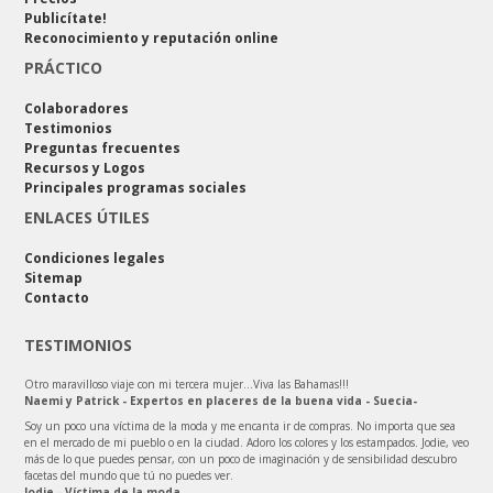
Publicítate!
Reconocimiento y reputación online
PRÁCTICO
Colaboradores
Testimonios
Preguntas frecuentes
Recursos y Logos
Principales programas sociales
ENLACES ÚTILES
Condiciones legales
Sitemap
Contacto
TESTIMONIOS
Otro maravilloso viaje con mi tercera mujer…Viva las Bahamas!!!
Naemi y Patrick - Expertos en placeres de la buena vida - Suecia-
Soy un poco una víctima de la moda y me encanta ir de compras. No importa que sea
en el mercado de mi pueblo o en la ciudad. Adoro los colores y los estampados. Jodie, veo
más de lo que puedes pensar, con un poco de imaginación y de sensibilidad descubro
facetas del mundo que tú no puedes ver.
Jodie - Víctima de la moda