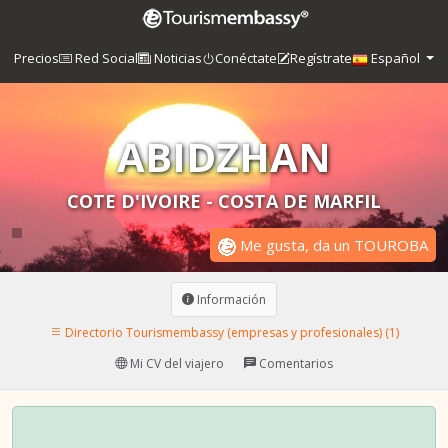
Precios
Red Social
Noticias
Conéctate
Regístrate
Español
ABIDZHAN
COTE D'IVOIRE - COSTA DE MARFIL
Me gusta, da un TOUROBA
Información
Directorio Tourismembassy (empresas y profesionales) (1)
Mi CV del viajero
Comentarios