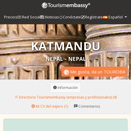
Precios
Red Social
Noticias
Conéctate
Regístrate
Español
KATMANDU
NEPAL - NEPAL
Me gusta, da un TOUROBA
Información
Directorio Tourismembassy (empresas y profesionales) (9)
Mi CV del viajero (1)
Comentarios