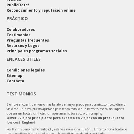
Publicítate!
Reconocimiento y reputación online
PRÁCTICO
Colaboradores
Testimonios
Preguntas frecuentes
Recursos y Logos
Principales programas sociales
ENLACES ÚTILES
Condiciones legales
Sitemap
Contacto
TESTIMONIOS
Siempre encuentro el vuelo más barato y el mejor precio para dormir…con poco dinero
viajo con un presupuesto ajustado pero tengo todo lo que necesito, eso si, no importa
que sea un hostal, un hotel, un apartamento turístico o un camping.
Oliver - Viajero principiante pero experto en viajar con un presupuesto
low cost. England
Por fin mi sueño hecho realidad y esta vez no es una ilusión… Embarco hoy a bordo de
un maravilloso buque en el caribe… Espero disfrutes de mi espectáculo