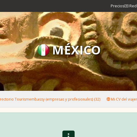
Precios
Red 
MÉXICO
rectorio Tourismembassy (empresas y profesionales) (32)
Mi CV del viajer