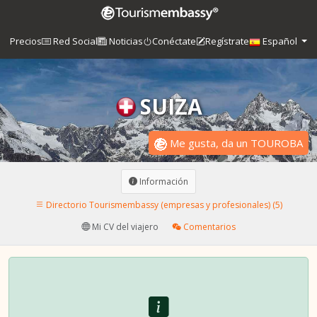
Precios
Red Social
Noticias
Conéctate
Regístrate
Español
SUIZA
Me gusta, da un TOUROBA
Información
Directorio Tourismembassy (empresas y profesionales) (5)
Mi CV del viajero
Comentarios