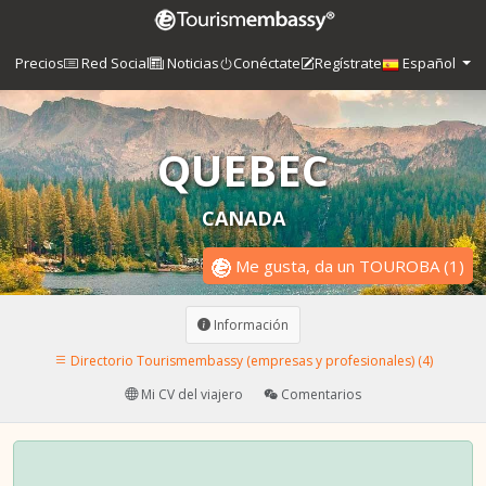
Precios
Red Social
Noticias
Conéctate
Regístrate
Español
QUEBEC
CANADA
Me gusta, da un TOUROBA
(
1
)
Información
Directorio Tourismembassy (empresas y profesionales) (4)
Mi CV del viajero
Comentarios