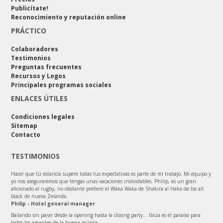
Publicítate!
Reconocimiento y reputación online
PRÁCTICO
Colaboradores
Testimonios
Preguntas frecuentes
Recursos y Logos
Principales programas sociales
ENLACES ÚTILES
Condiciones legales
Sitemap
Contacto
TESTIMONIOS
Hacer que tú estancia supere todas tus expectativas es parte de mi trabajo. Mi equipo y
yo nos aseguraremos que tengas unas vacaciones inolvidables. Philip, es un gran
aficionado al rugby, no obstante prefiere el Waka Waka de Shakira al Haka de los all
black de nueva Zelanda.
Philip - Hotel general manager
Bailando sin parar desde la opening hasta la closing party… Ibiza es el paraíso para
todos los amantes de la buena música.