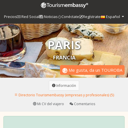
Precios
Red Social
Noticias
Conéctate
Regístrate
Español
PARIS
FRANCIA
Me gusta, da un TOUROBA
Información
Directorio Tourismembassy (empresas y profesionales) (5)
Mi CV del viajero
Comentarios