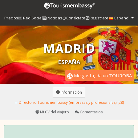
Precios
Red Social
Noticias
Conéctate
Regístrate
Español
MADRID
ESPAÑA
Me gusta, da un TOUROBA
Información
Directorio Tourismembassy (empresas y profesionales) (28)
Mi CV del viajero
Comentarios