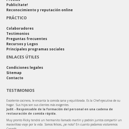
Publicítate!
Reconocimiento y reputación online
PRÁCTICO
Colaboradores
Testimonios
Preguntas frecuentes
Recursos y Logos
Principales programas sociales
ENLACES ÚTILES
Condiciones legales
Sitemap
Contacto
TESTIMONIOS
Excelente cocinera, le encanta la comida sana y equilibrada. Es la Chef ejecutiva de su
hogar. Sus hijos son sus clientes más exigentes.
Judit - Responsable de la formación del personal en una cadena de
restauración de comida rápida.
Muy pronto Ricky tendrá un hermanito llamado martín y podrán juntos compartir un
maravilloso viaje por la vida. Somos felices, ¿se nota? En cuanto podamos visitaremos
Canadá.