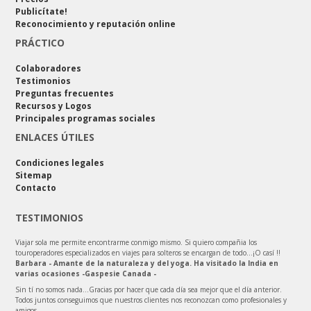
Publicítate!
Reconocimiento y reputación online
PRÁCTICO
Colaboradores
Testimonios
Preguntas frecuentes
Recursos y Logos
Principales programas sociales
ENLACES ÚTILES
Condiciones legales
Sitemap
Contacto
TESTIMONIOS
Viajar sola me permite encontrarme conmigo mismo. Si quiero compañia los
touroperadores especializados en viajes para solteros se encargan de todo…¡O casí !!
Barbara - Amante de la naturaleza y del yoga. Ha visitado la India en
varias ocasiones -Gaspesie Canada -
Sin tí no somos nada…Gracias por hacer que cada día sea mejor que el día anterior.
Todos juntos conseguimos que nuestros clientes nos reconozcan como profesionales y
amigos…