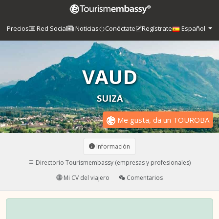
Precios
Red Social
Noticias
Conéctate
Regístrate
Español
VAUD
SUIZA
Me gusta, da un TOUROBA
Información
Directorio Tourismembassy (empresas y profesionales)
Mi CV del viajero
Comentarios