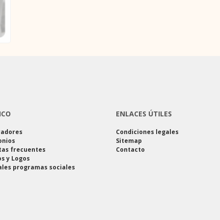
ICO
ENLACES ÚTILES
radores
Condiciones legales
onios
Sitemap
tas frecuentes
Contacto
s y Logos
ales programas sociales