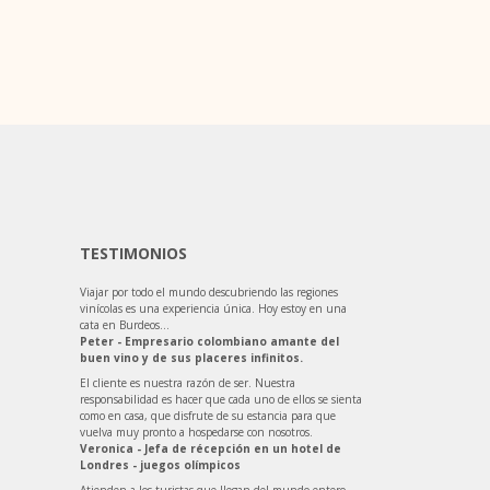
TESTIMONIOS
Viajar por todo el mundo descubriendo las regiones
vinícolas es una experiencia única. Hoy estoy en una
cata en Burdeos…
Peter - Empresario colombiano amante del
buen vino y de sus placeres infinitos.
El cliente es nuestra razón de ser. Nuestra
responsabilidad es hacer que cada uno de ellos se sienta
como en casa, que disfrute de su estancia para que
vuelva muy pronto a hospedarse con nosotros.
Veronica - Jefa de récepción en un hotel de
Londres - juegos olímpicos