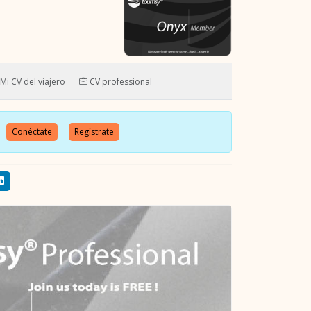
Mi CV del viajero
CV professional
o.
Conéctate
Regístrate