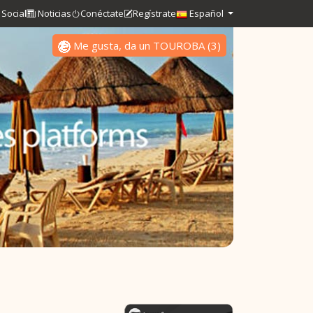
Social
Noticias
Conéctate
Regístrate
Español
Me gusta, da un TOUROBA
(
3
)