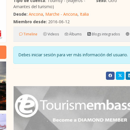
Tipo de cuenta:
Toumsy - (Viajeros -
Sexo:
Otro
Amantes del turismo)
Desde:
Ancona
,
Marche - Ancona
,
Italia
Miembro desde:
2016-06-12
Timeline
Videos
Álbums
Blogs integrados
Debes iniciar sesión para ver más información del usuari