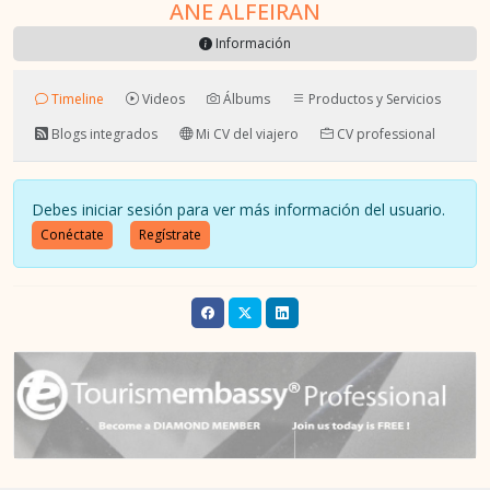
ANE ALFEIRAN
Información
Timeline
Videos
Álbums
Productos y Servicios
Blogs integrados
Mi CV del viajero
CV professional
Debes iniciar sesión para ver más información del usuario.
Conéctate
Regístrate