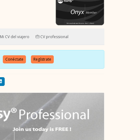
Mi CV del viajero
CV professional
o.
Conéctate
Regístrate