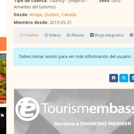
Tipo de cuenta:
Toumsy - (Viajeros -
Sexo:
Otro
Amantes del turismo)
Desde:
Amqui
,
Quebec
,
Canada
Miembro desde:
2013-05-21
Timeline
Videos
Álbums
Blogs integrados
Debes iniciar sesión para ver más información del usuari