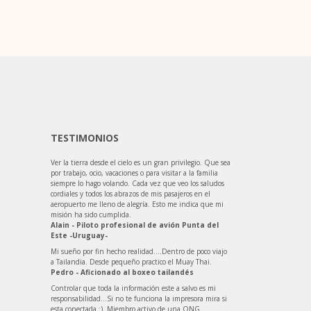
TESTIMONIOS
Ver la tierra desde el cielo es un gran privilegio. Que sea
por trabajo, ocio, vacaciones o para visitar a la familia
siempre lo hago volando. Cada vez que veo los saludos
cordiales y todos los abrazos de mis pasajeros en el
aeropuerto me lleno de alegría. Esto me indica que mi
misión ha sido cumplida.
Alain - Piloto profesional de avión Punta del
Este -Uruguay-
Mi sueño por fin hecho realidad….Dentro de poco viajo
a Tailandia. Desde pequeño practico el Muay Thai.
Pedro - Aficionado al boxeo tailandés
Controlar que toda la información este a salvo es mi
responsabilidad…Si no te funciona la impresora mira si
esta conectada :). Miembro activo de una ONG