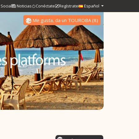
Social
Noticias
Conéctate
Regístrate
Español
Me gusta, da un TOUROBA
(
8
)