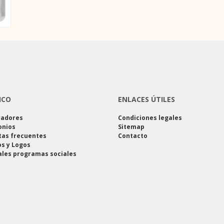
ICO
ENLACES ÚTILES
radores
Condiciones legales
onios
Sitemap
tas frecuentes
Contacto
s y Logos
ales programas sociales