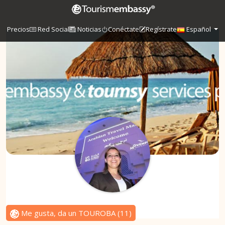
Precios
Red Social
Noticias
Conéctate
Regístrate
Español
Me gusta, da un TOUROBA
(
11
)