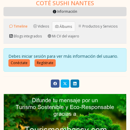
COTÉ SUSHI NANTES
Información
Timeline
Videos
Productos y Servicios
Álbums
Blogs integrados
Mi CV del viajero
Debes iniciar sesión para ver más información del usuario.
Conéctate
Regístrate