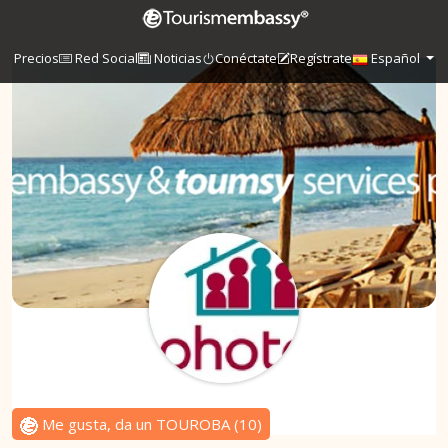
Precios
Red Social
Noticias
Conéctate
Regístrate
Español
Me gusta, da un TOUROBA
(
10
)