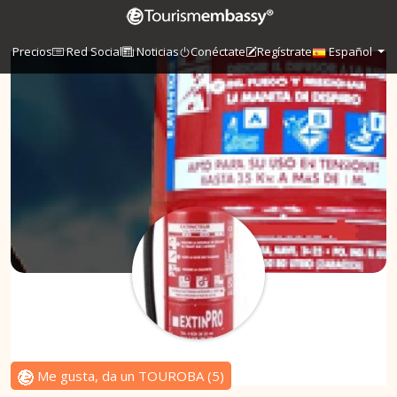
Precios
Red Social
Noticias
Conéctate
Regístrate
Español
Me gusta, da un TOUROBA
(
5
)