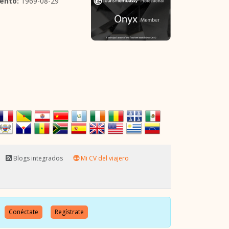
ento:
1969-08-29
Blogs integrados
Mi CV del viajero
o.
Conéctate
Regístrate