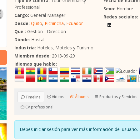
Tipo de cuenta:
Tourismembassy
Fecha de nacimi
Professional
Sexo:
Hombre
Cargo:
General Manager
Redes sociales:
Desde:
Quito
,
Pichincha
,
Ecuador
Qué :
Gestión - Dirección
Dónde:
Hostal
Industria:
Hoteles, Moteles y Turismo
Miembro desde:
2013-09-29
Idiomas que hablo:
Videos
Álbums
Productos y Servicios
Timeline
CV professional
Debes iniciar sesión para ver más información del usuari