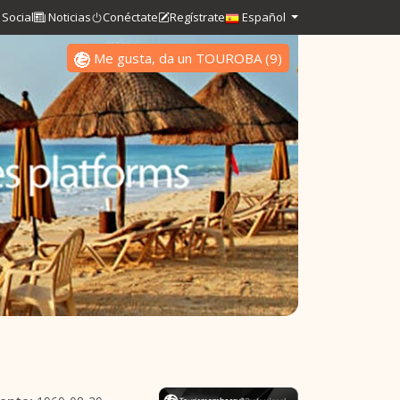
Social
Noticias
Conéctate
Regístrate
Español
Me gusta, da un TOUROBA
(
9
)