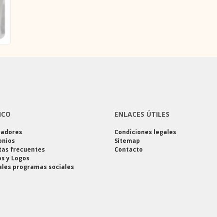
ICO
ENLACES ÚTILES
radores
Condiciones legales
onios
Sitemap
tas frecuentes
Contacto
s y Logos
ales programas sociales