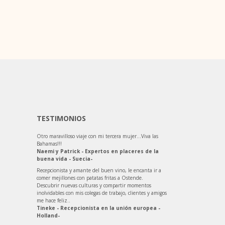
TESTIMONIOS
Otro maravilloso viaje con mi tercera mujer…Viva las
Bahamas!!!
Naemi y Patrick - Expertos en placeres de la
buena vida - Suecia-
Recepcionista y amante del buen vino, le encanta ir a
comer mejillones con patatas fritas a Ostende.
Descubrir nuevas culturas y compartir momentos
inolvidables con mis colegas de trabajo, clientes y amigos
me hace feliz..
Tineke - Recepcionista en la unión europea -
Holland-