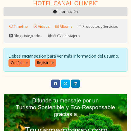
HOTEL CANAL OLIMPIC
Información
Timeline
Videos
Álbums
Productos y Servicios
Blogs integrados
Mi CV del viajero
Debes iniciar sesión para ver más información del usuario.
Conéctate
Regístrate