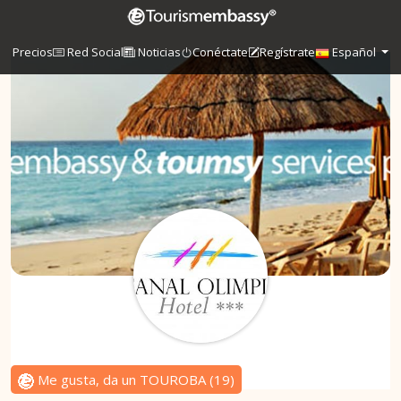
Precios
Red Social
Noticias
Conéctate
Regístrate
Español
Me gusta, da un TOUROBA
(
19
)