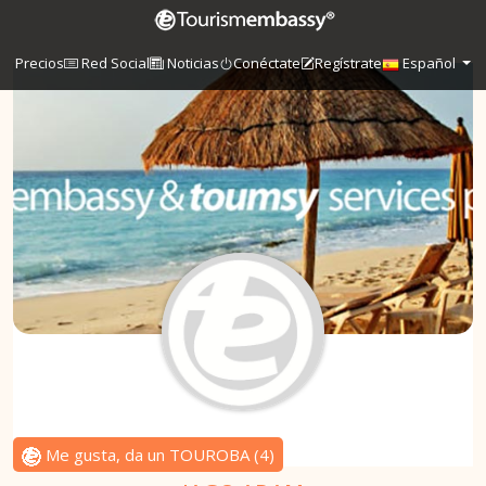
Precios
Red Social
Noticias
Conéctate
Regístrate
Español
Me gusta, da un TOUROBA
(
4
)