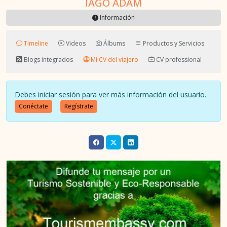
IAGO ADAM
Información
Timeline
Videos
Álbums
Productos y Servicios
Blogs integrados
Mi CV del viajero
CV professional
Debes iniciar sesión para ver más información del usuario.
Conéctate
Regístrate