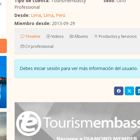
Tipo de cuenta:
Tourismembassy
Sexo:
Otro
o:
Professional
Desde:
Lima
,
Lima
,
Perú
Miembro desde:
2013-09-29
Timeline
Videos
Álbums
Productos y Servicios
CV professional
Debes iniciar sesión para ver más información del usuari