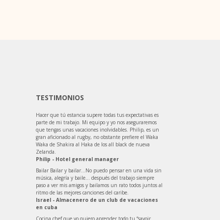
TESTIMONIOS
Hacer que tú estancia supere todas tus expectativas es
parte de mi trabajo. Mi equipo y yo nos aseguraremos
que tengas unas vacaciones inolvidables. Philip, es un
gran aficionado al rugby, no obstante prefiere el Waka
Waka de Shakira al Haka de los all black de nueva
Zelanda.
Philip - Hotel general manager
Bailar Bailar y bailar…No puedo pensar en una vida sin
música, alegría y baile… después del trabajo siempre
paso a ver mis amigos y bailamos un rato todos juntos al
ritmo de las mejores canciones del caribe.
Israel - Almacenero de un club de vacaciones
en cuba
Cocina chef que yo quiero aprender todo tu “savoir