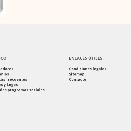
ICO
ENLACES ÚTILES
radores
Condiciones legales
onios
Sitemap
tas frecuentes
Contacto
s y Logos
ales programas sociales