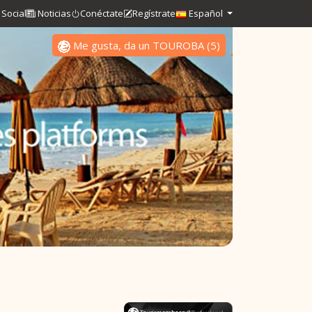
Social
Noticias
Conéctate
Regístrate
Español
Me gusta, da un TOUROBA
(
5
)