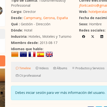
Tipo de cuenta:
Tourismembassy
Correo electróni
Professional
jfontcastro@gmai
Cargo:
Director
Web:
hotelperal
Desde:
Campmany
,
Gerona
,
España
Fecha de nacimi
Qué :
Gestión - Dirección
Sexo:
Hombre
Dónde:
Hotel
Redes sociales:
Industria:
Hoteles, Moteles y Turismo
Miembro desde:
2013-08-17
Idiomas que hablo:
Timeline
Videos
Álbums
Productos y Servicios
CV professional
Debes iniciar sesión para ver más información del usuari