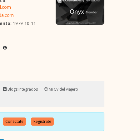
co:
l.com
ada.com
ento:
1979-10-11
Blogs integrados
Mi CV del viajero
o.
Conéctate
Regístrate