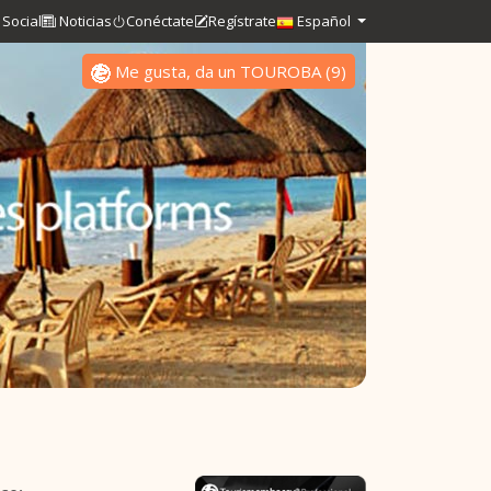
Social
Noticias
Conéctate
Regístrate
Español
Me gusta, da un TOUROBA
(
9
)