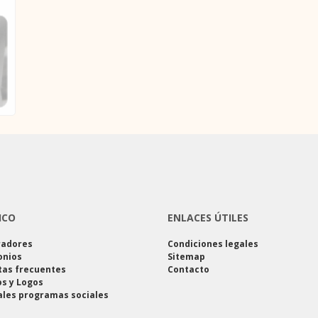
ICO
ENLACES ÚTILES
radores
Condiciones legales
onios
Sitemap
tas frecuentes
Contacto
s y Logos
ales programas sociales