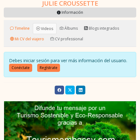
JULIE CROUSSETTE
Información
Timeline
Álbums
Blogs integrados
Videos
Mi CV del viajero
CV professional
Debes iniciar sesión para ver más información del usuario.
Conéctate
Regístrate