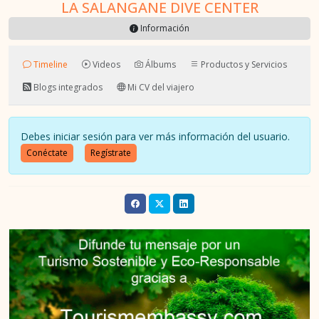
LA SALANGANE DIVE CENTER
Información
Timeline
Videos
Álbums
Productos y Servicios
Blogs integrados
Mi CV del viajero
Debes iniciar sesión para ver más información del usuario.
Conéctate
Regístrate