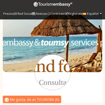
Precios
Red Social
Noticias
Conéctate
Regístrate
Español
Me gusta, da un TOUROBA
(
8
)