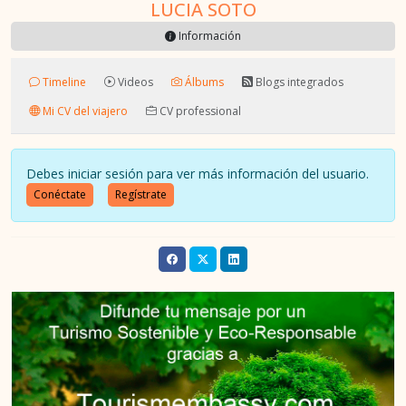
LUCIA SOTO
Información
Timeline
Videos
Álbums
Blogs integrados
Mi CV del viajero
CV professional
Debes iniciar sesión para ver más información del usuario.
Conéctate
Regístrate