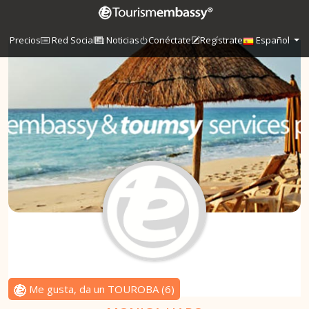
Precios
Red Social
Noticias
Conéctate
Regístrate
Español
Me gusta, da un TOUROBA
(
6
)