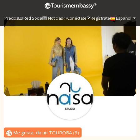
Precios
Red Social
Noticias
Conéctate
Regístrate
Español
Me gusta, da un TOUROBA
(
3
)