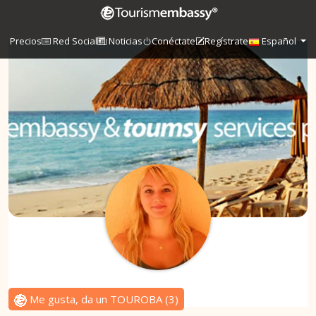
Precios
Red Social
Noticias
Conéctate
Regístrate
Español
Me gusta, da un TOUROBA
(
3
)