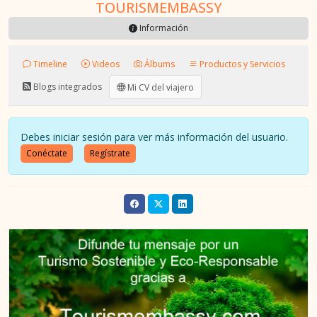
TOURISMEMBASSY
Información
Timeline
Videos
Álbums
Productos y Servicios
Blogs integrados
Mi CV del viajero
Debes iniciar sesión para ver más información del usuario.
Conéctate
Regístrate