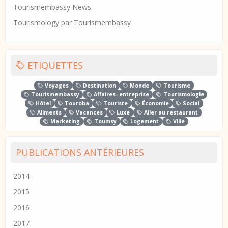
Tourismembassy News
Tourismology par Tourismembassy
ETIQUETTES
Voyages
Destination
Monde
Tourisme
Tourismembassy
Affaires- entreprise
Tourismologie
Hôtel
Touroba
Touriste
Économie
Social
Aliments
Vacances
Luxe
Aller au restaurant
Marketing
Toumsy
Logement
Ville
PUBLICATIONS ANTÉRIEURES
2014
2015
2016
2017