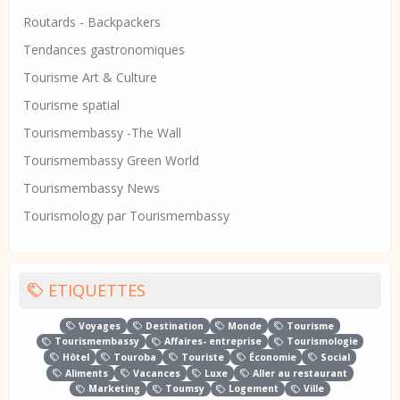
Routards - Backpackers
Tendances gastronomiques
Tourisme Art & Culture
Tourisme spatial
Tourismembassy -The Wall
Tourismembassy Green World
Tourismembassy News
Tourismology par Tourismembassy
ETIQUETTES
Voyages
Destination
Monde
Tourisme
Tourismembassy
Affaires- entreprise
Tourismologie
Hôtel
Touroba
Touriste
Économie
Social
Aliments
Vacances
Luxe
Aller au restaurant
Marketing
Toumsy
Logement
Ville