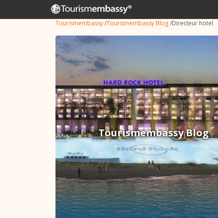
Tourismembassy
/
Tourismembassy Blog
/
Directeur hotel
Tourismembassy Blog