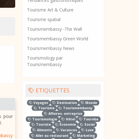
Tendances gastronomiques
Tourisme Art & Culture
Tourisme spatial
Tourismembassy -The Wall
Tourismembassy Green World
Tourismembassy News
Tourismology par
Tourismembassy
ETIQUETTES
Voyages
Destination
Monde
Tourisme
Tourismembassy
Affaires- entreprise
s pour
Tourismologie
Hôtel
Touroba
é.
Touriste
Économie
Social
Aliments
Vacances
Luxe
mbassy
Aller au restaurant
Marketing