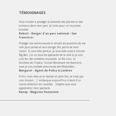
TÉMOIGNAGES
Vous m'aider à protéger la diversité des plantes et des
animaux dans mon parc. Je lutte pour un tourisme
durable.
Robert - Ranger d´un parc national - San
Francisco-
Protéger ma communauté et rendre les quartiers de ma
ville plus calmes et sans danger fait partie de mon
travail. Si vous êtes perdus, je vous aide aussi à trouver
Big Ben. J´ai vu tous les spectacles de la ville et je suis
une fan des comédies musicales. Le Roi Lion, Le
Fantôme de l'Opéra, Sunset Boulevard me fascinent,
mais je suis tombée amoureuse des Misérables.
Margaret - Agent de Police à Londres
Enfin, mon rêve va se réaliser et cette fois, ce n'est pas
une illusion... J´ embarque aujourd'hui à bord d'un
navire direction les Caraïbes... J'espère que vous
apprécierez mon spectacle.
Randy - Magicien Humoriste