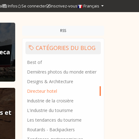
al
Infos
Se connecter
Inscrivez-vous
Français
RSS
CATÉGORIES DU BLOG
reca
Best of
Dernières photos du monde entier
Designs & Architecture
Directeur hotel
Industrie de la croisière
L'industrie du tourisme
s et
Les tendances du tourisme
Routards - Backpackers