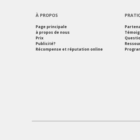
À PROPOS
PRATI
Page principale
Partena
à propos de nous
Témoig
Prix
Questi
Publicité?
Ressou
Récompense et réputation online
Program