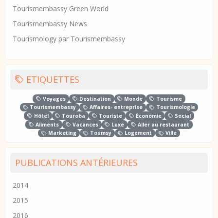
Tourismembassy Green World
Tourismembassy News
Tourismology par Tourismembassy
ETIQUETTES
Voyages
Destination
Monde
Tourisme
Tourismembassy
Affaires- entreprise
Tourismologie
Hôtel
Touroba
Touriste
Économie
Social
Aliments
Vacances
Luxe
Aller au restaurant
Marketing
Toumsy
Logement
Ville
PUBLICATIONS ANTÉRIEURES
2014
2015
2016