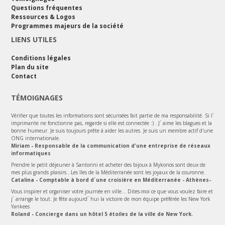
Questions fréquentes
Ressources & Logos
Programmes majeurs de la société
LIENS UTILES
Conditions légales
Plan du site
Contact
TÉMOIGNAGES
Vérifier que toutes les informations sont sécurisées fait partie de ma responsabilité. Si l´
imprimante ne fonctionne pas, regarde si elle est connectée :) . J´ aime les blagues et la
bonne humeur. Je suis toujours prête à aider les autres. Je suis un membre actif d'une
ONG internationale.
Miriam - Responsable de la communication d'une entreprise de réseaux
informatiques
Prendre le petit déjeuner à Santorini et acheter des bijoux à Mykonos sont deux de
mes plus grands plaisirs...Les îles de la Méditerranée sont les joyaux de la couronne.
Catalina - Comptable à bord d´une croisière en Méditerranée - Athènes-
Vous inspirer et organiser votre journée en ville... Dites-moi ce que vous voulez faire et
j´ arrange le tout. Je fête aujourd´ hui la victoire de mon équipe préférée les New York
Yankees
Roland - Concierge dans un hôtel 5 étoiles de la ville de New York.