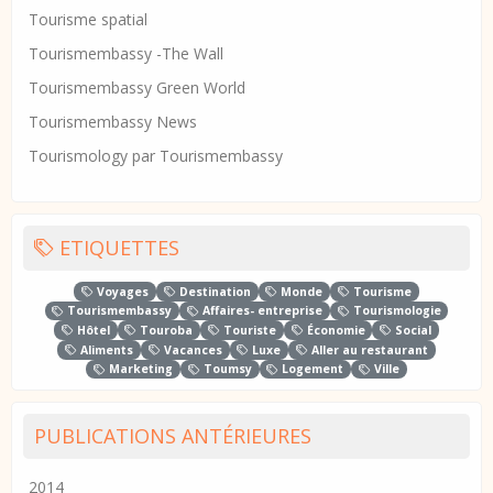
Tourisme spatial
Tourismembassy -The Wall
Tourismembassy Green World
Tourismembassy News
Tourismology par Tourismembassy
ETIQUETTES
Voyages
Destination
Monde
Tourisme
Tourismembassy
Affaires- entreprise
Tourismologie
Hôtel
Touroba
Touriste
Économie
Social
Aliments
Vacances
Luxe
Aller au restaurant
Marketing
Toumsy
Logement
Ville
PUBLICATIONS ANTÉRIEURES
2014