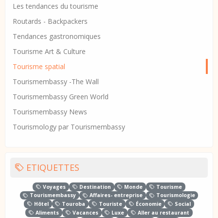
Les tendances du tourisme
Routards - Backpackers
Tendances gastronomiques
Tourisme Art & Culture
Tourisme spatial
Tourismembassy -The Wall
Tourismembassy Green World
Tourismembassy News
Tourismology par Tourismembassy
ETIQUETTES
Voyages
Destination
Monde
Tourisme
Tourismembassy
Affaires- entreprise
Tourismologie
Hôtel
Touroba
Touriste
Économie
Social
Aliments
Vacances
Luxe
Aller au restaurant