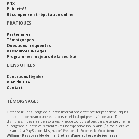
Prix
Publicité?
Récompense et réputation online
PRATIQUES
Partenaires
Témoignages
Questions fréquentes
Ressources & Logos
Programmes majeurs de la société
LIENS UTILES
Conditions légales
Plan du site
Contact
TÉMOIGNAGES
Opter pour une auberge de jeunesse internationale c'est profiter pendant quelques
jours d'une bonne ambiance et du personnel local qui prend soin de vous. Des
chambres simples mais bien soignées. Presque toujours situées dans le centre-ville, les
auberges de jeunesse vous feront vivre une expérience inoubliable. J´ aime jouer avec
des amis à la PlayStation. Mes jeux préférés sont le Socom et le Motorstorm.
William - Responsable de l´ entretien d'une auberge de jeunesse