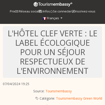
Prix
Réseau social
Infos
Se connecter
Inscrivez-vous
Français
L'HÔTEL CLEF VERTE : LE
LABEL ÉCOLOGIQUE
POUR UN SÉJOUR
RESPECTUEUX DE
L'ENVIRONNEMENT
07/04/2024 19:25
Source:
Tourismembassy
Catégorie:
Tourismembassy Green World