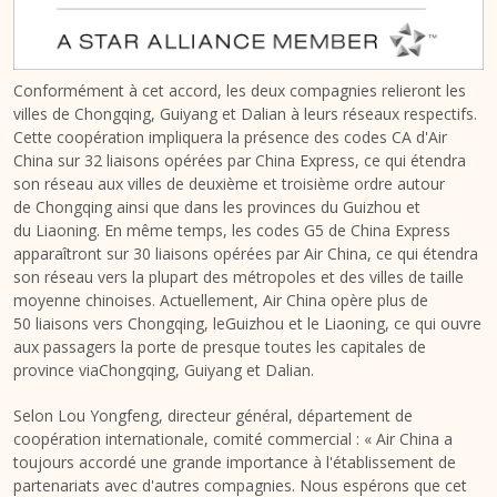
Conformément à cet accord, les deux compagnies relieront les
villes de
Chongqing
,
Guiyang
et
Dalian
à leurs réseaux respectifs.
Cette coopération impliquera la présence des codes CA d'Air
China sur 32 liaisons opérées par China Express, ce qui étendra
son réseau aux villes de deuxième et troisième ordre autour
de
Chongqing
ainsi que dans les provinces du
Guizhou
et
du
Liaoning
. En même temps, les codes G5 de China Express
apparaîtront sur 30 liaisons opérées par Air China, ce qui étendra
son réseau vers la plupart des métropoles et des villes de taille
moyenne chinoises. Actuellement, Air China opère plus de
50 liaisons vers
Chongqing
, le
Guizhou
et le
Liaoning
, ce qui ouvre
aux passagers la porte de presque toutes les capitales de
province via
Chongqing
,
Guiyang
et
Dalian
.
Selon Lou Yongfeng
, directeur général, département de
coopération internationale, comité commercial : « Air China a
toujours accordé une grande importance à l'établissement de
partenariats avec d'autres compagnies. Nous espérons que cet