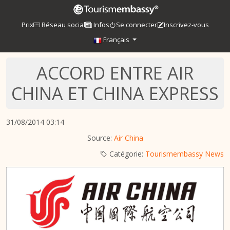
Prix
Réseau social
Infos
Se connecter
Inscrivez-vous
Français
ACCORD ENTRE AIR
CHINA ET CHINA EXPRESS
31/08/2014 03:14
Source:
Air China
Catégorie:
Tourismembassy News