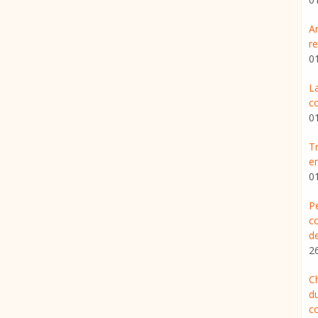
An
r
0
La
c
0
Tr
e
0
Pe
c
d
2
Ch
du
c