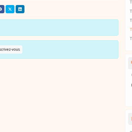
T
T
T
T
scrivez-vous