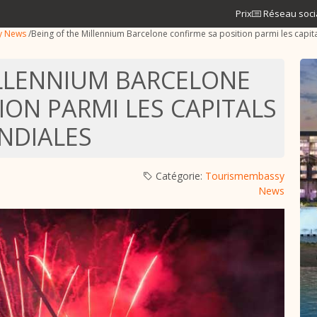
Prix
Réseau soci
y News
/
Being of the Millennium Barcelone confirme sa position parmi les capit
ILLENNIUM BARCELONE
ION PARMI LES CAPITALS
NDIALES
Catégorie:
Tourismembassy
News