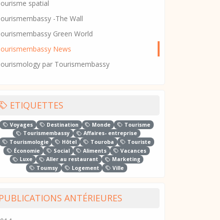
ourisme spatial
ourismembassy -The Wall
ourismembassy Green World
Tourismembassy News
ourismology par Tourismembassy
ETIQUETTES
Voyages
Destination
Monde
Tourisme
Tourismembassy
Affaires- entreprise
Tourismologie
Hôtel
Touroba
Touriste
Économie
Social
Aliments
Vacances
Luxe
Aller au restaurant
Marketing
Toumsy
Logement
Ville
PUBLICATIONS ANTÉRIEURES