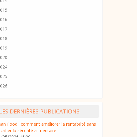
014
015
016
017
018
019
020
024
025
026
LES DERNIÈRES PUBLICATIONS
ean Food : comment améliorer la rentabilité sans
crifier la sécurité alimentaire
1/05/2026 16:09