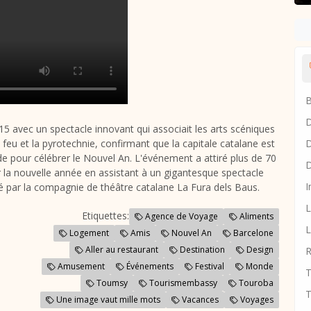
B
D
015 avec un spectacle innovant qui associait les arts scéniques
D
le feu et la pyrotechnie, confirmant que la capitale catalane est
nde pour célébrer le Nouvel An. L'événement a attiré plus de 70
D
r la nouvelle année en assistant à un gigantesque spectacle
I
sé par la compagnie de théâtre catalane La Fura dels Baus.
L
Etiquettes:
Agence de Voyage
Aliments
L
Logement
Amis
Nouvel An
Barcelone
Aller au restaurant
Destination
Design
R
Amusement
Événements
Festival
Monde
T
Toumsy
Tourismembassy
Touroba
T
Une image vaut mille mots
Vacances
Voyages