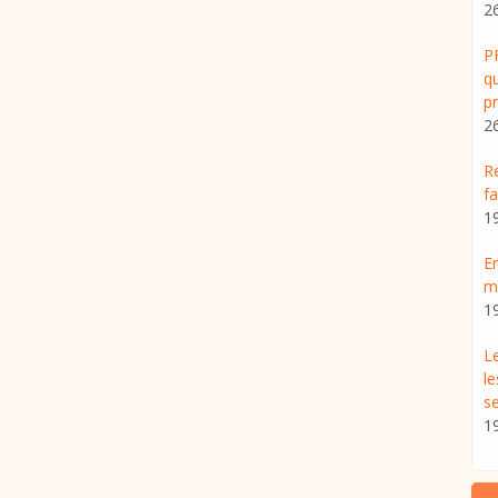
2
PF
qu
p
2
Re
fa
1
En
ma
1
Le
le
s
1