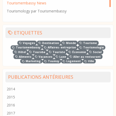
Tourismembassy News
Tourismology par Tourismembassy
ETIQUETTES
Voyages
Destination
Monde
Tourisme
Tourismembassy
Affaires- entreprise
Tourismologie
Hôtel
Touroba
Touriste
Économie
Social
Aliments
Vacances
Luxe
Aller au restaurant
Marketing
Toumsy
Logement
Ville
PUBLICATIONS ANTÉRIEURES
2014
2015
2016
2017