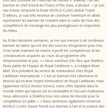
titre tant convoité de « Barman de l'année ». Shekhar, l'un des
barmen en chef à bord de l'Oasis of the Seas, a déclaré : « Je suis
ravi d'avoir remporté la finale WORLD CLASS Global Travel.
D'ailleurs, je suis très heureux de continuer l'aventure en allant
représenter les barmen de croisière dans le cadre de l'une des
compétitions de mixologie les plus prestigieuses et respectées
du milieu.
Au fil des dernières semaines, je me suis mesuré à de nombreux
barmen de talent qui ont été des sources d'inspiration pour moi.
Il me tarde vraiment de mettre à profit les compétences et les
connaissances acquises au cours du programme afin
d'impressionner le jury. » « Nous sommes très fiers que Shekhra
fasse partie de l'équipe de Royal Caribbean », a souligné Brian
Abel, Vice-président du service de restauration chez Royal
Caribbean International. « C'est un barman très talentueux et
dévoué qui incarne l'esprit d'innovation de Royal Caribbean, mais
également GOLD Anchor Service, notre offre réputée dans le
monde entier qui repose sur la convivialité et l'accueil chaleureux.
Nous adressons à Shekhra tous nos vœux de réussite pour la
compétition en juillet. » « Nous aimerions également remercier
WORLD CLASS d'avoir formé nos barmen à l'art et la science des