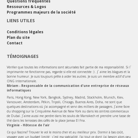
Questions fréquentes
Ressources & Logos
Programmes majeurs de la société
LIENS UTILES
Conditions légales
Plan du site
Contact
TÉMOIGNAGES
Vérifier que toutes les informations sont sécurisées fait partie de ma responsabilité. Si l´
imprimante ne fonctionne pas, regarde si elle est connectée :) . J´ aime les blagues et la
bonne humeur. Je suis toujours prête à aider les autres. Je suis un membre actif d'une
ONG internationale.
Miriam - Responsable de la communication d'une entreprise de réseaux
informatiques
Paris, Hong Kong, New York, Bangkok, Sydney, Madrid, Stockholm, Munich, Kiev,
Vancouver, Amsterdam, Pékin, Tripoli, Chicago, Buenos Aires, Doha, ne sont que
quelques destinations où j'ai accompagné et servi des milliers de passagers. J´aime faire
du shopping sur la Cinquième Avenue de New York ou dans les centres commerciaux
de Dubaï. J´aime aussi me perdre dans les souks de Marrakech et prendre une tasse de
thé dans les terrasses des cafés de la place Jamaa El Fna.
Virginie - Hôtesse de l'air
Ce qui fascine? Trouver le vol le moins cher et au meilleur prix. Dormir à bas coût,
voyager avec un budget limité : c´est ma spécialité. J'ai tout ce dont j'ai besoin alors peu