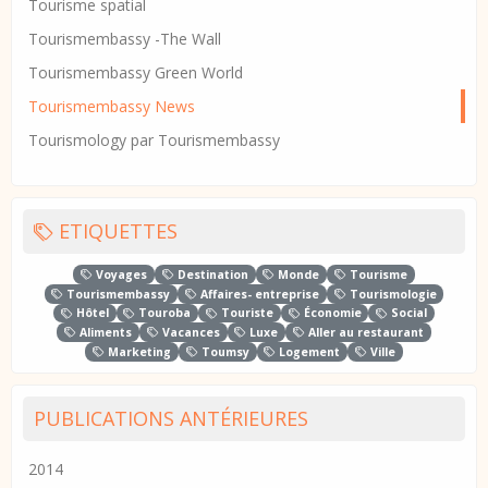
Tourisme spatial
Tourismembassy -The Wall
Tourismembassy Green World
Tourismembassy News
Tourismology par Tourismembassy
ETIQUETTES
Voyages
Destination
Monde
Tourisme
Tourismembassy
Affaires- entreprise
Tourismologie
Hôtel
Touroba
Touriste
Économie
Social
Aliments
Vacances
Luxe
Aller au restaurant
Marketing
Toumsy
Logement
Ville
PUBLICATIONS ANTÉRIEURES
2014