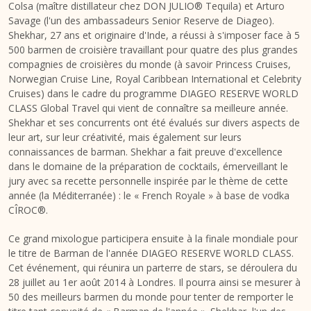
Colsa (maître distillateur chez DON JULIO® Tequila) et Arturo
Savage (l'un des ambassadeurs Senior Reserve de Diageo).
Shekhar, 27 ans et originaire d'Inde, a réussi à s'imposer face à 5
500 barmen de croisière travaillant pour quatre des plus grandes
compagnies de croisières du monde (à savoir Princess Cruises,
Norwegian Cruise Line, Royal Caribbean International et Celebrity
Cruises) dans le cadre du programme DIAGEO RESERVE WORLD
CLASS Global Travel qui vient de connaître sa meilleure année.
Shekhar et ses concurrents ont été évalués sur divers aspects de
leur art, sur leur créativité, mais également sur leurs
connaissances de barman. Shekhar a fait preuve d'excellence
dans le domaine de la préparation de cocktails, émerveillant le
jury avec sa recette personnelle inspirée par le thème de cette
année (la Méditerranée) : le « French Royale » à base de vodka
CÎROC®.
Ce grand mixologue participera ensuite à la finale mondiale pour
le titre de Barman de l'année DIAGEO RESERVE WORLD CLASS.
Cet événement, qui réunira un parterre de stars, se déroulera du
28 juillet au 1er août 2014 à Londres. Il pourra ainsi se mesurer à
50 des meilleurs barmen du monde pour tenter de remporter le