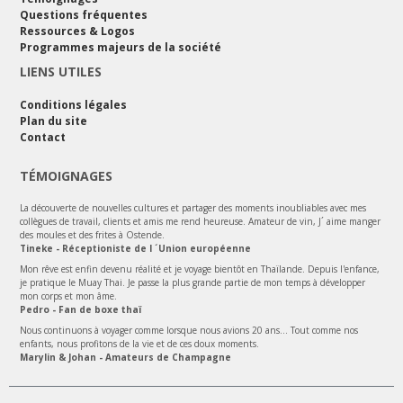
Questions fréquentes
Ressources & Logos
Programmes majeurs de la société
LIENS UTILES
Conditions légales
Plan du site
Contact
TÉMOIGNAGES
La découverte de nouvelles cultures et partager des moments inoubliables avec mes
collègues de travail, clients et amis me rend heureuse. Amateur de vin, J´ aime manger
des moules et des frites à Ostende.
Tineke - Réceptioniste de l ´Union européenne
Mon rêve est enfin devenu réalité et je voyage bientôt en Thaïlande. Depuis l'enfance,
je pratique le Muay Thai. Je passe la plus grande partie de mon temps à développer
mon corps et mon âme.
Pedro - Fan de boxe thaï
Nous continuons à voyager comme lorsque nous avions 20 ans... Tout comme nos
enfants, nous profitons de la vie et de ces doux moments.
Marylin & Johan - Amateurs de Champagne