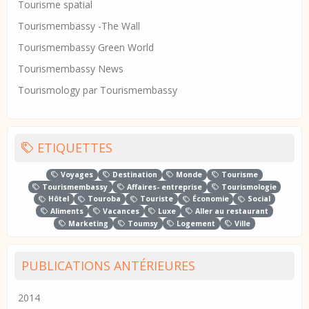
Tourisme spatial
Tourismembassy -The Wall
Tourismembassy Green World
Tourismembassy News
Tourismology par Tourismembassy
ETIQUETTES
Voyages
Destination
Monde
Tourisme
Tourismembassy
Affaires- entreprise
Tourismologie
Hôtel
Touroba
Touriste
Économie
Social
Aliments
Vacances
Luxe
Aller au restaurant
Marketing
Toumsy
Logement
Ville
PUBLICATIONS ANTÉRIEURES
2014