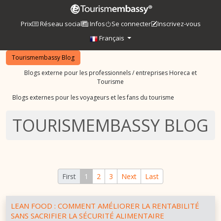
Prix
Réseau social
Infos
Se connecter
Inscrivez-vous
Français
Tourismembassy Blog
Blogs externe pour les professionnels / entreprises Horeca et
Tourisme
Blogs externes pour les voyageurs et les fans du tourisme
TOURISMEMBASSY BLOG
First
1
2
3
Next
Last
LEAN FOOD : COMMENT AMÉLIORER LA RENTABILITÉ
SANS SACRIFIER LA SÉCURITÉ ALIMENTAIRE