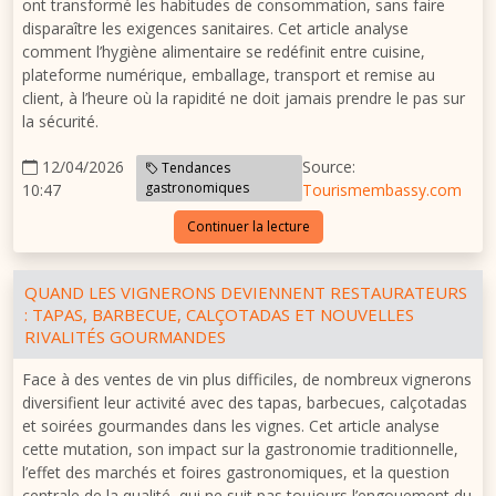
ont transformé les habitudes de consommation, sans faire
disparaître les exigences sanitaires. Cet article analyse
comment l’hygiène alimentaire se redéfinit entre cuisine,
plateforme numérique, emballage, transport et remise au
client, à l’heure où la rapidité ne doit jamais prendre le pas sur
la sécurité.
12/04/2026
Source:
Tendances
gastronomiques
10:47
Tourismembassy.com
Continuer la lecture
QUAND LES VIGNERONS DEVIENNENT RESTAURATEURS
: TAPAS, BARBECUE, CALÇOTADAS ET NOUVELLES
RIVALITÉS GOURMANDES
Face à des ventes de vin plus difficiles, de nombreux vignerons
diversifient leur activité avec des tapas, barbecues, calçotadas
et soirées gourmandes dans les vignes. Cet article analyse
cette mutation, son impact sur la gastronomie traditionnelle,
l’effet des marchés et foires gastronomiques, et la question
centrale de la qualité, qui ne suit pas toujours l’engouement du