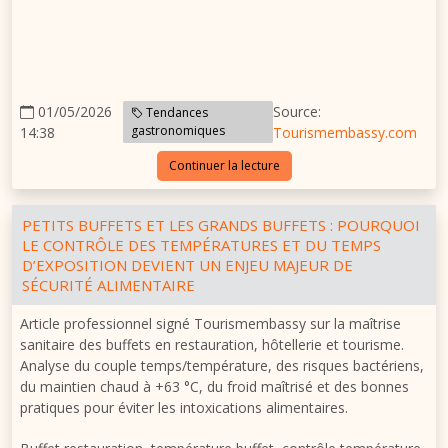
complexes et de clients plus exigeants, une traçabilité bien
organisée peut éviter qu’un incident limité ne devienne une
crise. La sécurité alimentaire commence souvent par une
information fiable, accessible et exploitable.
01/05/2026
Source:
Tendances
gastronomiques
14:38
Tourismembassy.com
Continuer la lecture
PETITS BUFFETS ET LES GRANDS BUFFETS : POURQUOI
LE CONTRÔLE DES TEMPÉRATURES ET DU TEMPS
D’EXPOSITION DEVIENT UN ENJEU MAJEUR DE
SÉCURITÉ ALIMENTAIRE
Article professionnel signé Tourismembassy sur la maîtrise
sanitaire des buffets en restauration, hôtellerie et tourisme.
Analyse du couple temps/température, des risques bactériens,
du maintien chaud à +63 °C, du froid maîtrisé et des bonnes
pratiques pour éviter les intoxications alimentaires.