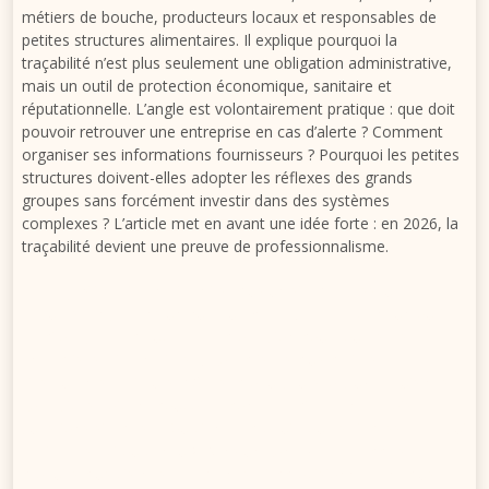
métiers de bouche, producteurs locaux et responsables de
petites structures alimentaires. Il explique pourquoi la
traçabilité n’est plus seulement une obligation administrative,
mais un outil de protection économique, sanitaire et
réputationnelle. L’angle est volontairement pratique : que doit
pouvoir retrouver une entreprise en cas d’alerte ? Comment
organiser ses informations fournisseurs ? Pourquoi les petites
structures doivent-elles adopter les réflexes des grands
groupes sans forcément investir dans des systèmes
complexes ? L’article met en avant une idée forte : en 2026, la
traçabilité devient une preuve de professionnalisme.
La traçabilité alimentaire n’est plus un simple classeur de
factures rangé dans un bureau. En 2026, elle devient un outil
de pilotage, de preuve et de protection pour toutes les
entreprises alimentaires, y compris les plus petites.
Restaurants, traiteurs, hôtels, producteurs locaux et cuisines
collectives doivent pouvoir répondre rapidement à trois
questions simples : d’où vient le produit, où est-il passé et à qui
a-t-il été servi ou vendu ? Dans un contexte de rappels
produits plus visibles, de chaînes d’approvisionnement plus